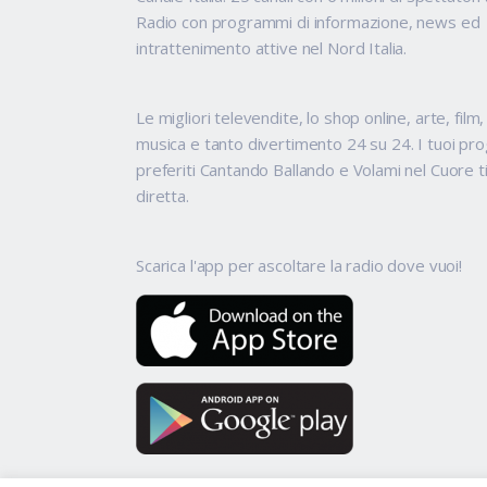
Radio con programmi di informazione, news ed
intrattenimento attive nel Nord Italia.
Le migliori televendite, lo shop online, arte, film
musica e tanto divertimento 24 su 24. I tuoi p
preferiti Cantando Ballando e Volami nel Cuore t
diretta.
Scarica l'app per ascoltare la radio dove vuoi!