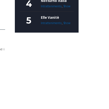
Notturno Italia
Intrattenimento
,
Show
Elle Vanitè
Intrattenimento
,
Show
e i