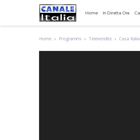
Home
In Diretta Ora
Ca
Home
Programmi
Televendite
Casa Italia