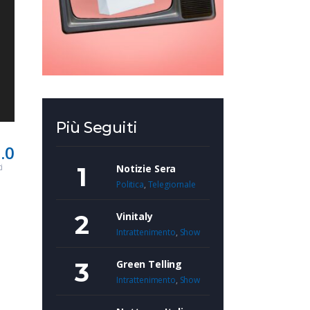
Più Seguiti
.0
i
Notizie Sera
Politica
,
Telegiornale
Vinitaly
Intrattenimento
,
Show
Green Telling
Intrattenimento
,
Show