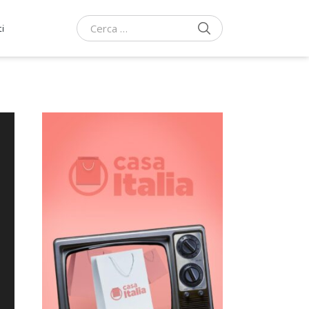
CERCA
i
Cerca: