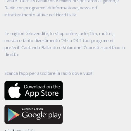
Canale Italia: 25 canali con 6 milioni di spettatori al giorno, 3
Radio con programmi di informazione, news ed
intrattenimento attive nel Nord Italia.
Le migliori televendite, lo shop online, arte, film, motori,
musica e tanto divertimento 24 su 24. I tuoi programmi
preferiti Cantando Ballando e Volami nel Cuore ti aspettano in
diretta.
Scarica l'app per ascoltare la radio dove vuoi!