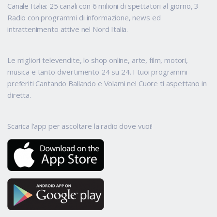
Canale Italia: 25 canali con 6 milioni di spettatori al giorno, 3
Radio con programmi di informazione, news ed
intrattenimento attive nel Nord Italia.
Le migliori televendite, lo shop online, arte, film, motori,
musica e tanto divertimento 24 su 24. I tuoi programmi
preferiti Cantando Ballando e Volami nel Cuore ti aspettano in
diretta.
Scarica l'app per ascoltare la radio dove vuoi!