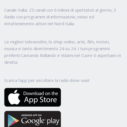
Canale Italia: 25 canali con 6 milioni di spettatori al giorno, 3
Radio con programmi di informazione, news ed
intrattenimento attive nel Nord Italia.
Le migliori televendite, lo shop online, arte, film, motori,
musica e tanto divertimento 24 su 24. I tuoi programmi
preferiti Cantando Ballando e Volami nel Cuore ti aspettano in
diretta.
Scarica l'app per ascoltare la radio dove vuoi!