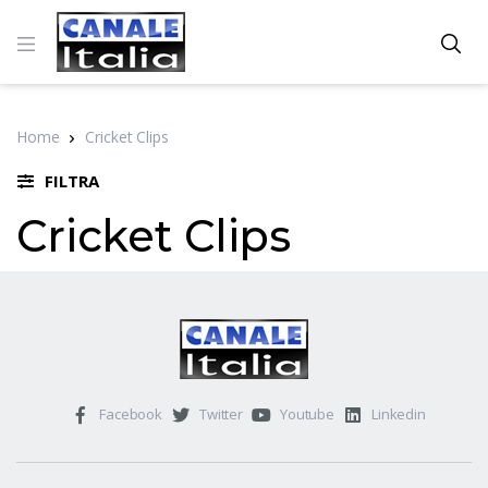
Home
Cricket Clips
FILTRA
Cricket Clips
Facebook
Twitter
Youtube
Linkedin