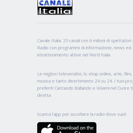
Canale Italia: 25 canali con 6 milioni di spettatori 
Radio con programmi di informazione, news ed
intrattenimento attive nel Nord Italia.
Le migliori televendite, lo shop online, arte, film
musica e tanto divertimento 24 su 24. I tuoi p
preferiti Cantando Ballando e Volami nel Cuore t
diretta.
Scarica l'app per ascoltare la radio dove vuoi!