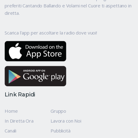
preferiti Cantando Ballando e Volami nel Cuore ti aspettano in
diretta.
Scarica l'app per ascoltare la radio dove vuoi!
Link Rapidi
Home
Gruppo
In Diretta Ora
Lavora con Noi
Canali
Pubblicità